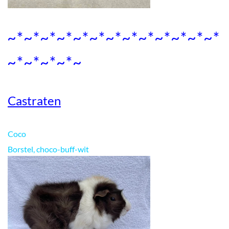
~*~*~*~*~*~*~*~*~*~*~*~*~*
~*~*~*~*~
Castraten
Coco
Borstel, choco-buff-wit