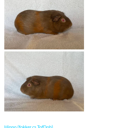
Hippo (fokker cs TofDob)