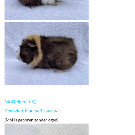
Mol (eigen fok)
Peruvian, lilac-saffraan-wit
(Mol is geboren zonder ogen)