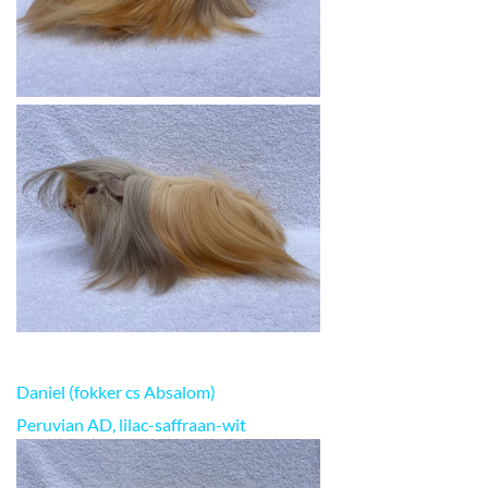
Daniel (fokker cs Absalom)
Peruvian AD, lilac-saffraan-wit