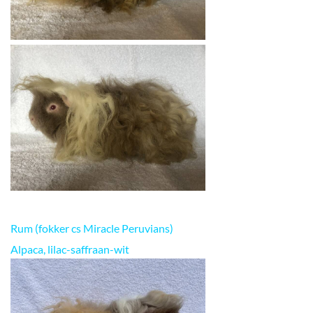
Rum (fokker cs Miracle Peruvians)
Alpaca, lilac-saffraan-wit