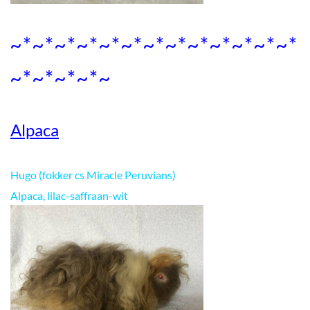
~*~*~*~*~*~*~*~*~*~*~*~*~*
~*~*~*~*~
Alpaca
Hugo (fokker cs Miracle Peruvians)
Alpaca, lilac-saffraan-wit