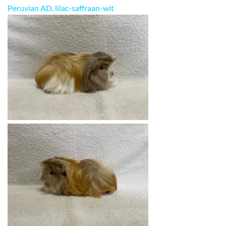
Peruvian AD, lilac-saffraan-wit