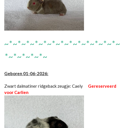
~*~*~*~*~*~*~*~*~*~*~*~*~*~
*~*~*~*~*~
Geboren 01-06-2026:
Zwart dalmatiner ridgeback zeugje: Caely
Gereserveerd
voor Carlien