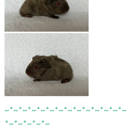
~*~*~*~*~*~*~*~*~*~*~*~*~*~
*~*~*~*~*~