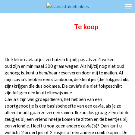
Ga
direct
naar
Te koop
de
hoofdinhoud
De kleine caviaatjes verhuizen bij mij pas als ze 4 weken
oud zijn en minimaal 300 gram wegen. Als hij/zij nog niet oud
genoeg is, kunt u hem/haar reserveren door mij te mailen. Al
mijn cavia's hebben een stamboom, de kleintjes (die fokgeschikt
zijn) krijgen die dus ook mee. De cavia's die niet fokgeschikt
zijn, krijgen een knuffelbewijs mee.
Cavia's zijn wel groepsdieren, het hebben van een
soortgenootje is een basisbehoefte van een cavia, als je ze
alleen houdt gaan ze vereenzamen. Ik zou dus graag zien dat de
zeugjes bij een vriendinnetje komen te zitten en de beertjes bij
een vriendje. Heeft u nog geen andere cavia('s)? Dan kunt u
wellicht 2 broertjes of 2 zusjes of een andere combi kopen. De