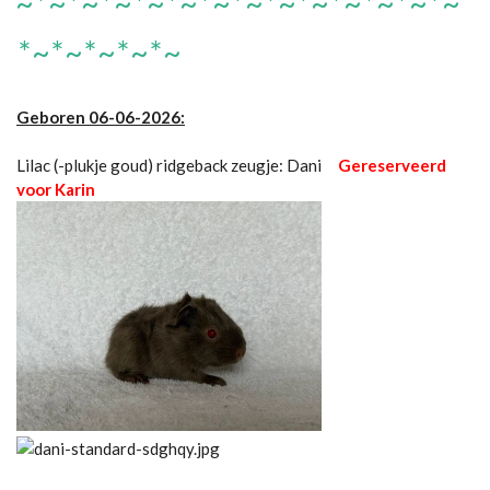
~*~*~*~*~*~*~*~*~*~*~*~*~*~
*~*~*~*~*~
Geboren 06-06-2026:
Lilac (-plukje goud) ridgeback zeugje: Dani
Gereserveerd
voor Karin