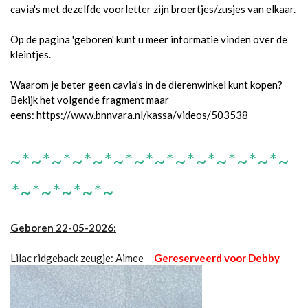
cavia's met dezelfde voorletter zijn broertjes/zusjes van elkaar.
Op de pagina 'geboren' kunt u meer informatie vinden over de
kleintjes.
Waarom je beter geen cavia's in de dierenwinkel kunt kopen?
Bekijk het volgende fragment maar
eens:
https://www.bnnvara.nl/kassa/videos/503538
~*~*~*~*~*~*~*~*~*~*~*~*~*~
*~*~*~*~*~
Geboren 22-05-2026:
Lilac ridgeback zeugje: Aimee
Gereserveerd voor Debby