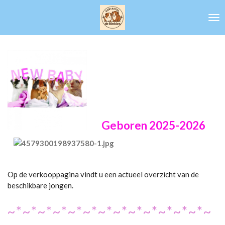
Ga
direct
naar
de
hoofdinhoud
Geboren 2025-2026
Op de verkooppagina vindt u een actueel overzicht van de
beschikbare jongen.
~*~*~*~*~*~*~*~*~*~*~*~*~*~