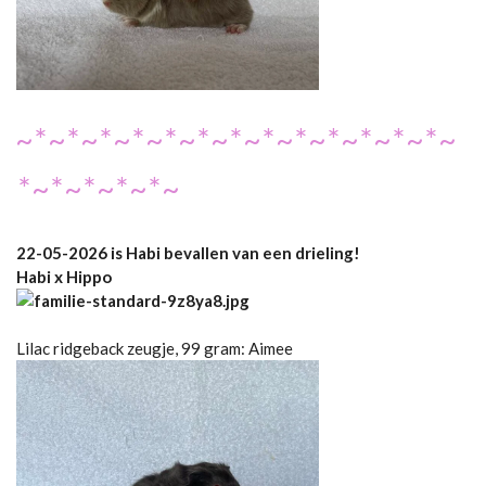
~*~*~*~*~*~*~*~*~*~*~*~*~*~
*~*~*~*~*~
22-05-2026 is Habi bevallen van een drieling!
Habi x Hippo
Lilac ridgeback zeugje, 99 gram: Aimee