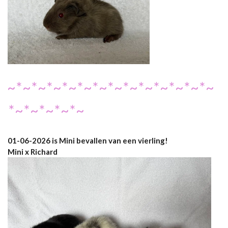
~*~*~*~*~*~*~*~*~*~*~*~*~*~
*~*~*~*~*~
01-06-2026 is Mini bevallen van een vierling!
Mini x Richard