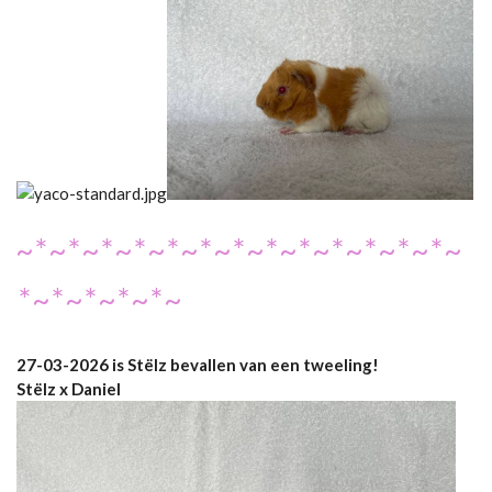
~*~*~*~*~*~*~*~*~*~*~*~*~*~
*~*~*~*~*~
27-03-2026 is Stëlz bevallen van een tweeling!
Stëlz x Daniel