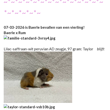
~*~*~*~*~*~*~*~*~*~*~*~*~*~
*~*~*~*~*~
07-03-2026 is Baerle bevallen van een vierling!
Baerle x Rum
Lilac-saffraan-wit peruvian AD zeugje, 97 gram: Taylor
blijft