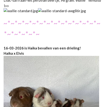
Lilac-saffraan-wit peruvian beertje, 98 gram: Wallie
verhuisd
1vo
~*~*~*~*~*~*~*~*~*~*~*~*~*~
*~*~*~*~*~
16-03-2026 is Haika bevallen van een drieling!
Haika x Elvis