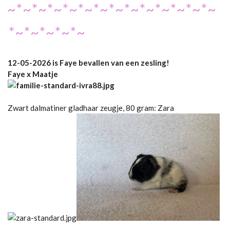
~*~*~*~*~*~*~*~*~*~*~*~*~*~
*~*~*~*~*~
12-05-2026 is Faye bevallen van een zesling!
Faye x Maatje
Zwart dalmatiner gladhaar zeugje, 80 gram: Zara