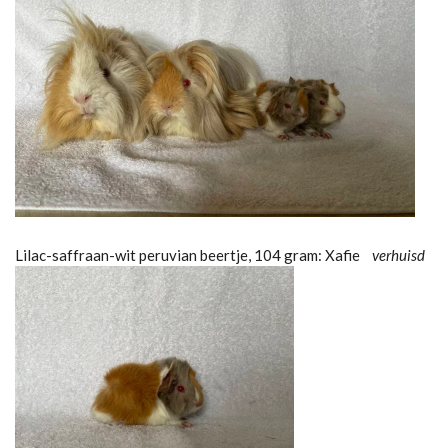
Lilac-saffraan-wit peruvian beertje, 104 gram: Xafie
verhuisd