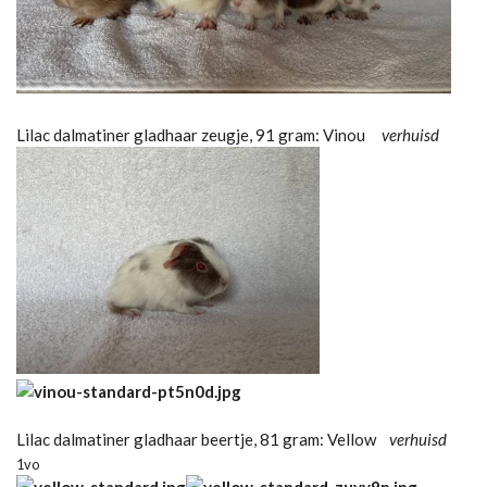
Lilac dalmatiner gladhaar zeugje, 91 gram: Vinou
verhuisd
Lilac dalmatiner gladhaar beertje, 81 gram: Vellow
verhuisd
1vo