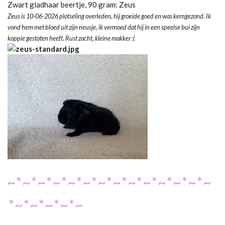
Zwart gladhaar beertje, 90 gram: Zeus
Zeus is 10-06-2026 plotseling overleden, hij groeide goed en was kerngezond. Ik
vond hem met bloed uit zijn neusje, ik vermoed dat hij in een speelse bui zijn
koppie gestoten heeft. Rust zacht, kleine makker :(
~*~*~*~*~*~*~*~*~*~*~*~*~*~
*~*~*~*~*~