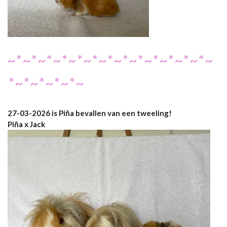
~*~*~*~*~*~*~*~*~*~*~*~*~*~
*~*~*~*~*~
27-03-2026 is Piña bevallen van een tweeling!
Piña x Jack